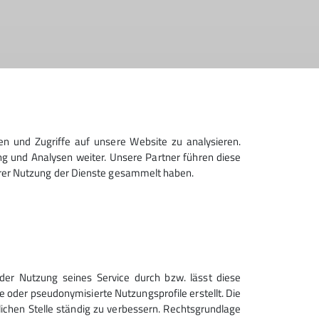
en und Zugriffe auf unsere Website zu analysieren.
g und Analysen weiter. Unsere Partner führen diese
hrer Nutzung der Dienste gesammelt haben.
ern
Sektion Geltendorf des
der Nutzung seines Service durch bzw. lässt diese
Deutschen Alpenvereins e.V.
e oder pseudonymisierte Nutzungsprofile erstellt. Die
lichen Stelle ständig zu verbessern. Rechtsgrundlage
Am Sportplatz 2