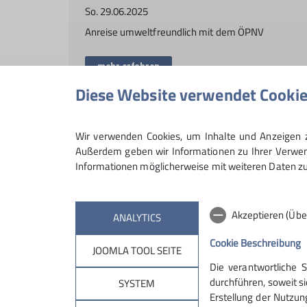
So. 29.06.2025
Anreise umweltfreundlich mit dem ÖPNV
mehr erfahren
Diese Website verwendet Cooki
Wir verwenden Cookies, um Inhalte und Anzeigen zu
Andere Themen
Außerdem geben wir Informationen zu Ihrer Verwend
Informationen möglicherweise mit weiteren Daten zu
75Jahre
Familie
Hütten
Klettern
News
Se
Akzeptieren (Übe
ANALYTICS
Cookie Beschreibung
JOOMLA TOOL SEITE
Die verantwortliche 
Partnersektionen
Serv
durchführen, soweit si
SYSTEM
Erstellung der Nutzun