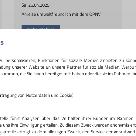
Sa. 26.04.2025
Anreise umweltfreundlich mit dem ÖPNV
mehr erfahren
es
 personalisieren, Funktionen für soziale Medien anbieten zu könn
ung unserer Website an unsere Partner für soziale Medien, Werbun
sammen, die Sie ihnen bereitgestellt haben oder die sie im Rahmen I
ktion
Senioren
Ski Alpin
Tour
Touren
Tourenbericht
Wand
rtragung von Nutzerdaten und Cookie)
Stelle führt Analysen über das Verhalten ihrer Kunden im Rahmen 
ices
e uns ihre Einwilligung erteilen. Zu diesem Zweck werden anonymisiert
gsprofile erfolgt zu dem alleinigen Zweck, den Service der verantwort