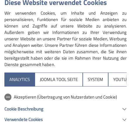
Diese Website verwendet Cookies
Wir verwenden Cookies, um Inhalte und Anzeigen zu
personalisieren, Funktionen für soziale Medien anbieten zu
können und Zugriffe auf unsere Website zu analysieren.
Außerdem geben wir Informationen zu Ihrer Verwendung
unserer Website an unsere Partner für soziale Medien, Werbung
und Analysen weiter. Unsere Partner führen diese Informationen
möglicherweise mit weiteren Daten zusammen, die Sie ihnen
bereitgestellt haben oder die sie im Rahmen Ihrer Nutzung der
Dienste gesammelt haben.
Skitouren im militärischen Sperrgebiet? Ob da auf uns
geschossen wird?
ANALYTICS
JOOMLA TOOL SEITE
SYSTEM
YOUTUBE
Solche Fragen gab es im Vorfeld unseres
Skitourenwochenendes auf der Lizumer Hütte in den
Akzeptieren (Übertragung von Nutzerdaten und Cookie)
Tuxer Alpen. Tatsächlich gibt es am Startpunkt in Lager
Walchen und neben der Hütte große Anlagen des
Cookie Beschreibung
österreichischen Militärs. Das Gebiet ist aber auch ein
Verwendete Cookies
wunderschönes Skitourengebiet mit unzähligen
Möglichkeiten, wobei man die Aushänge über