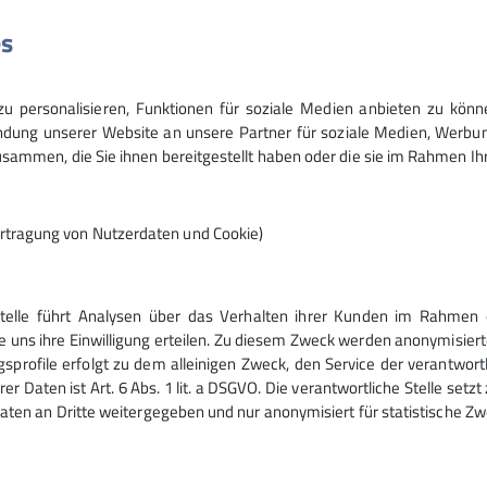
es
keine Anmeldung norwendig
 personalisieren, Funktionen für soziale Medien anbieten zu könn
ung unserer Website an unsere Partner für soziale Medien, Werbun
sammen, die Sie ihnen bereitgestellt haben oder die sie im Rahmen I
rtragung von Nutzerdaten und Cookie)
Stelle führt Analysen über das Verhalten ihrer Kunden im Rahmen 
ices
e uns ihre Einwilligung erteilen. Zu diesem Zweck werden anonymisiert
gsprofile erfolgt zu dem alleinigen Zweck, den Service der verantwort
rer Daten ist Art. 6 Abs. 1 lit. a DSGVO. Die verantwortliche Stelle set
inaktv - Tourenplaner
aten an Dritte weitergegeben und nur anonymisiert für statistische Zw