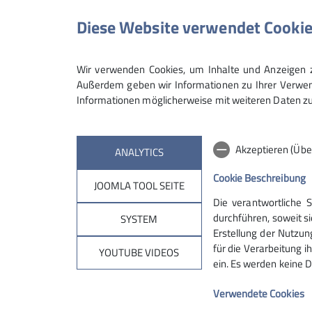
Diese Website verwendet Cooki
Anmeldung
Wir verwenden Cookies, um Inhalte und Anzeigen zu
Außerdem geben wir Informationen zu Ihrer Verwend
Informationen möglicherweise mit weiteren Daten zu
Akzeptieren (Übe
ANALYTICS
Cookie Beschreibung
JOOMLA TOOL SEITE
Die verantwortliche 
Partnersektionen
Serv
durchführen, soweit si
SYSTEM
Erstellung der Nutzun
für die Verarbeitung ih
Sektion Mering
Alpenvere
YOUTUBE VIDEOS
ein. Es werden keine D
Sektion Alpen.net
Sektion Magdeburg
Verwendete Cookies
Sektion Bergbund Hausham