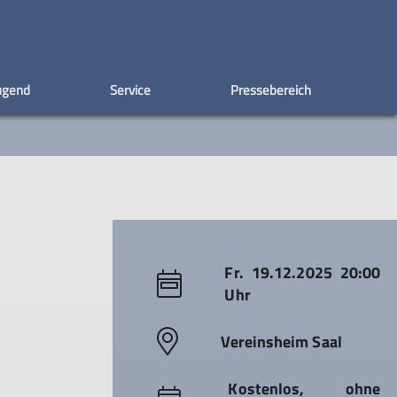
ugend
Service
Pressebereich
e
ntakte Tourenleiter
ein Alpenverein
ber den DAV
Presseveröffentlichungen
Kontakt
Mitglied werden
Arbeitstouren
Deutschlandticket
Service
Vorteile einer Mitgliedschaft
Teilnahmebedingungen
Ausrüstungsliste
Wegekategorien
Deutschlandticket
Fr. 19.12.2025 20:00
Uhr
Vereinsheim Saal
Kostenlos, ohne