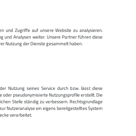
en und Zugriffe auf unsere Website zu analysieren.
g und Analysen weiter. Unsere Partner führen diese
hrer Nutzung der Dienste gesammelt haben.
Sektion Geltendorf des
der Nutzung seines Service durch bzw. lässt diese
Deutschen Alpenvereins e.V.
e oder pseudonymisierte Nutzungsprofile erstellt. Die
lichen Stelle ständig zu verbessern. Rechtsgrundlage
Am Sportplatz 2
zt zur Nutzeranalyse ein eigens bereitgestelltes System
82269 Geltendorf
ecke verarbeitet.
Telefon +498193950321