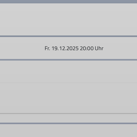
© Ocke Hinrichsen
Fr. 19.12.2025 20:00 Uhr
31972
christoph.maier@dav-geltendorf.de