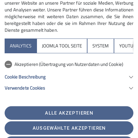
unserer Website an unsere Partner für soziale Medien, Werbung
keine Anmeldung norwendig
und Analysen weiter. Unsere Partner führen diese Informationen
möglicherweise mit weiteren Daten zusammen, die Sie ihnen
bereitgestellt haben oder die sie im Rahmen Ihrer Nutzung der
Dienste gesammelt haben.
ANALYTICS
JOOMLA TOOL SEITE
SYSTEM
YOUTUBE
Partnersektionen
Akzeptieren (Übertragung von Nutzerdaten und Cookie)
Services
Cookie Beschreibung
Verwendete Cookies
Sektion Geltendorf des Deutschen Alpenvereins e.V.
Am Sportplatz 2
82269 Geltendorf
ALLE AKZEPTIEREN
Telefon +498193950321
Kontakt
AUSGEWÄHLTE AKZEPTIEREN