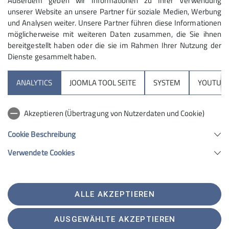
Außerdem geben wir Informationen zu Ihrer Verwendung
freuen, wenn wir wieder eine auf die
unserer Website an unsere Partner für soziale Medien, Werbung
Beine stellen könnten!
und Analysen weiter. Unsere Partner führen diese Informationen
Bei Interesse gerne an Hartmut Engel
möglicherweise mit weiteren Daten zusammen, die Sie ihnen
oder die Vorstandschaft herantreten.
bereitgestellt haben oder die sie im Rahmen Ihrer Nutzung der
Dienste gesammelt haben.
ANALYTICS
JOOMLA TOOL SEITE
SYSTEM
YOUTUBE
Partnersektionen
Akzeptieren (Übertragung von Nutzerdaten und Cookie)
Services
Cookie Beschreibung
Verwendete Cookies
Sektion Geltendorf des Deutschen Alpenvereins e.V.
Am Sportplatz 2
82269 Geltendorf
ALLE AKZEPTIEREN
Telefon +498193950321
Kontakt
AUSGEWÄHLTE AKZEPTIEREN