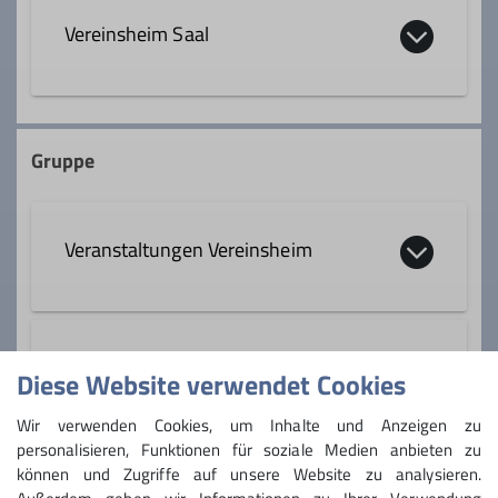
Vereinsheim Saal
Qualifikationen
Wanderleiter
Am Sportplatz 2
82269 Geltendorf
Gruppe
Ämter
Heimwart Vereinsheim
Veranstaltungen Vereinsheim
IT-Koordinator
Beirat
Öffentlichkeitsarbeit
Fotogruppe
Diese Website verwendet Cookies
Wir verwenden Cookies, um Inhalte und Anzeigen zu
personalisieren, Funktionen für soziale Medien anbieten zu
Die Fotogruppe der Sektion ist momentan
können und Zugriffe auf unsere Website zu analysieren.
leider im Winterschlaf, wir würden uns
Vortrag