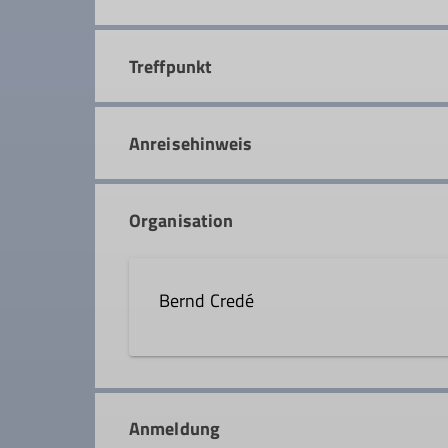
Treffpunkt
Anreisehinweis
Organisation
Bernd Credé
08193 700510
bernd.c
Anmeldung