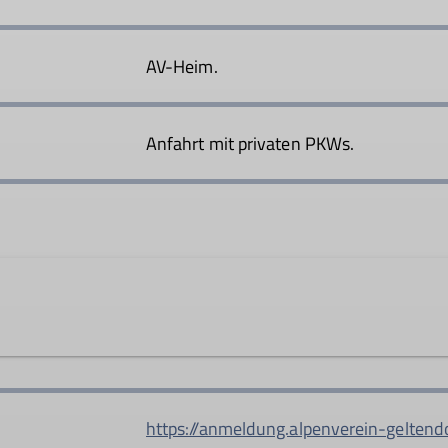
AV-Heim.
Anfahrt mit privaten PKWs.
rede@dav-geltendorf.de
https://anmeldung.alpenverein-geltendo