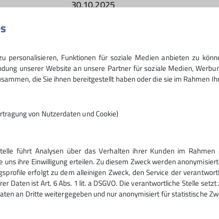
30.10.2025
es
50
 personalisieren, Funktionen für soziale Medien anbieten zu könn
ung unserer Website an unsere Partner für soziale Medien, Werbun
sammen, die Sie ihnen bereitgestellt haben oder die sie im Rahmen I
rtragung von Nutzerdaten und Cookie)
Stelle führt Analysen über das Verhalten ihrer Kunden im Rahmen 
ices
e uns ihre Einwilligung erteilen. Zu diesem Zweck werden anonymisiert
gsprofile erfolgt zu dem alleinigen Zweck, den Service der verantwort
rer Daten ist Art. 6 Abs. 1 lit. a DSGVO. Die verantwortliche Stelle set
inaktv - Tourenplaner
aten an Dritte weitergegeben und nur anonymisiert für statistische Zw