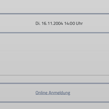
Di. 16.11.2004 14:00 Uhr
e richten sich an alle Familien mit kleineren Kindern, 
ne Zeit haben wollen.
Online Anmeldung