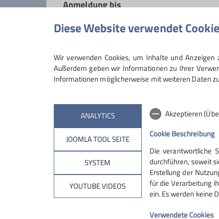
Anmeldung bis
Diese Website verwendet Cooki
Maximale Teilnehmeranzahl
Wir verwenden Cookies, um Inhalte und Anzeigen zu
Außerdem geben wir Informationen zu Ihrer Verwend
Informationen möglicherweise mit weiteren Daten zu
Akzeptieren (Übe
ANALYTICS
Cookie Beschreibung
JOOMLA TOOL SEITE
Die verantwortliche 
Partnersektionen
Serv
durchführen, soweit si
SYSTEM
Erstellung der Nutzun
für die Verarbeitung ih
Sektion Mering
Alpenvere
YOUTUBE VIDEOS
ein. Es werden keine D
Sektion Alpen.net
Sektion Magdeburg
Verwendete Cookies