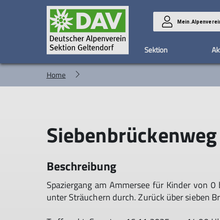
Mein.Alpenverei
Sektion
Ak
Home
Abteilungen
Aktuelles
Mitteilungsblatt
Neue Magdeburger Hütte
Infos über die Sektion
Unsere Kletterhalle
Vereinsheim / Geschäftss
Programm
Download
Touren
ePaper Mitteilungsblatt
Webcam
Veranstaltungen
Familiengruppe
Videos und Bilder
Chronik
Siebenbrückenweg
Ski Alpin
WebCam Video
Satzung
Fotogruppe
Chronik als Film
Beschreibung
Spaziergang am Ammersee für Kinder von 0 
unter Sträuchern durch. Zurück über sieben B