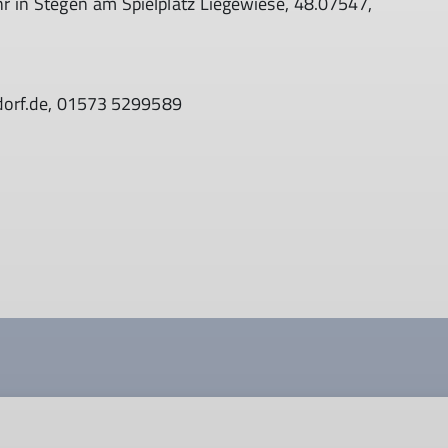
r in Stegen am Spielplatz Liegewiese, 48.07547,
ndorf.de, 01573 5299589