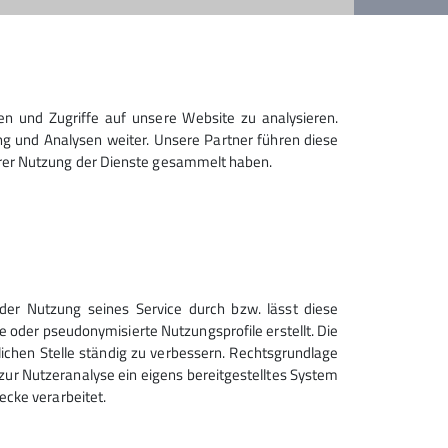
en und Zugriffe auf unsere Website zu analysieren.
g und Analysen weiter. Unsere Partner führen diese
hrer Nutzung der Dienste gesammelt haben.
Sektion Geltendorf des
der Nutzung seines Service durch bzw. lässt diese
Deutschen Alpenvereins e.V.
e oder pseudonymisierte Nutzungsprofile erstellt. Die
lichen Stelle ständig zu verbessern. Rechtsgrundlage
Am Sportplatz 2
zt zur Nutzeranalyse ein eigens bereitgestelltes System
82269 Geltendorf
ecke verarbeitet.
Telefon +498193950321