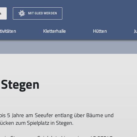
MITGLIED WERDEN
n
tivitäten
Kletterhalle
Hütten
J
telle
Anmeldung
Newsletter
Jägerhäusl
Ehrenamt
Berichte
Bildmaterial
Wer ist die JDAV
Belegungsplan
Materialverleih
Kontakte
Vorträge
St. Zyprianer Hütt
Ko
M
Ü
Vorstand
Beirat
 Stegen
bis 5 Jahre am Seeufer entlang über Bäume und
rücken zum Spielplatz in Stegen.