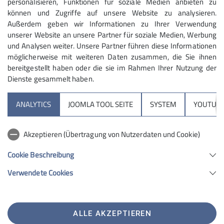
personalisieren, Funktionen für soziale Medien anbieten zu
Kletterbetreuerin
Ausbildungsreferent
Beirat
können und Zugriffe auf unsere Website zu analysieren.
Maximale Teilnehmeranzahl
Außerdem geben wir Informationen zu Ihrer Verwendung
unserer Website an unsere Partner für soziale Medien, Werbung
Ämter
10
und Analysen weiter. Unsere Partner führen diese Informationen
möglicherweise mit weiteren Daten zusammen, die Sie ihnen
Tourenwartin
bereitgestellt haben oder die sie im Rahmen Ihrer Nutzung der
Dienste gesammelt haben.
ANALYTICS
JOOMLA TOOL SEITE
SYSTEM
YOUTUBE
Partnersektionen
Akzeptieren (Übertragung von Nutzerdaten und Cookie)
Services
Cookie Beschreibung
Verwendete Cookies
Sektion Geltendorf des Deutschen Alpenvereins e.V.
Am Sportplatz 2
82269 Geltendorf
ALLE AKZEPTIEREN
Telefon +498193950321