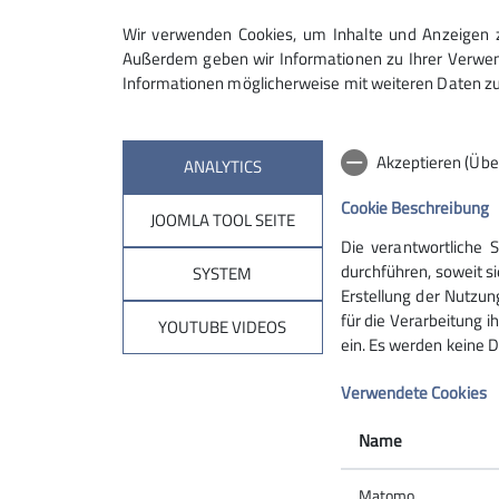
Wir verwenden Cookies, um Inhalte und Anzeigen zu
Außerdem geben wir Informationen zu Ihrer Verwend
Informationen möglicherweise mit weiteren Daten zu
Akzeptieren (Übe
ANALYTICS
Cookie Beschreibung
JOOMLA TOOL SEITE
Die verantwortliche 
Partnersektionen
Serv
durchführen, soweit si
SYSTEM
Erstellung der Nutzun
für die Verarbeitung ih
Sektion Mering
Alpenvere
YOUTUBE VIDEOS
ein. Es werden keine D
Sektion Alpen.net
Sektion Magdeburg
Verwendete Cookies
Sektion Bergbund Hausham
Name
Matomo