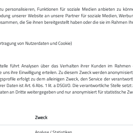
 personalisieren, Funktionen für soziale Medien anbieten zu könn
ung unserer Website an unsere Partner für soziale Medien, Werbun
sammen, die Sie ihnen bereitgestellt haben oder die sie im Rahmen I
rtragung von Nutzerdaten und Cookie)
Stelle führt Analysen über das Verhalten ihrer Kunden im Rahmen 
ices
e uns ihre Einwilligung erteilen. Zu diesem Zweck werden anonymisiert
gsprofile erfolgt zu dem alleinigen Zweck, den Service der verantwort
rer Daten ist Art. 6 Abs. 1 lit. a DSGVO. Die verantwortliche Stelle set
inaktv - Tourenplaner
aten an Dritte weitergegeben und nur anonymisiert für statistische Zw
Zweck
Analyse / Statistiken