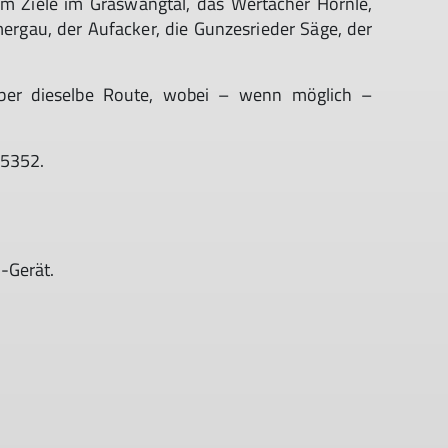
em Ziele im Graswangtal, das Wertacher Hörnle,
ergau, der Aufacker, die Gunzesrieder Säge, der
über dieselbe Route, wobei – wenn möglich –
45352.
-Gerät.