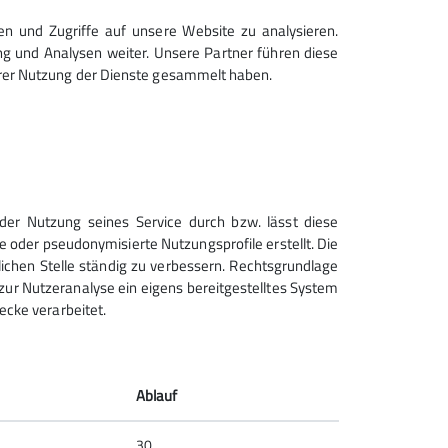
en und Zugriffe auf unsere Website zu analysieren.
g und Analysen weiter. Unsere Partner führen diese
hrer Nutzung der Dienste gesammelt haben.
Sektion Geltendorf des
der Nutzung seines Service durch bzw. lässt diese
Deutschen Alpenvereins e.V.
e oder pseudonymisierte Nutzungsprofile erstellt. Die
lichen Stelle ständig zu verbessern. Rechtsgrundlage
Am Sportplatz 2
zt zur Nutzeranalyse ein eigens bereitgestelltes System
82269 Geltendorf
ecke verarbeitet.
Telefon +498193950321
Kontakt
Ablauf
30