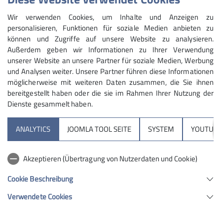
Wir verwenden Cookies, um Inhalte und Anzeigen zu
08144 939567
personalisieren, Funktionen für soziale Medien anbieten zu
können und Zugriffe auf unsere Website zu analysieren.
Qualifikationen
Anmeldung
Außerdem geben wir Informationen zu Ihrer Verwendung
sylvia.summerer@dav-geltendorf.de
unserer Website an unsere Partner für soziale Medien, Werbung
Trainerin C Bergsteigen
Online
und Analysen weiter. Unsere Partner führen diese Informationen
möglicherweise mit weiteren Daten zusammen, die Sie ihnen
Qualifikationen
bereitgestellt haben oder die sie im Rahmen Ihrer Nutzung der
Dienste gesammelt haben.
Trainerin C Bergwandern
ANALYTICS
JOOMLA TOOL SEITE
SYSTEM
YOUTUBE
Partnersektionen
Kletterbetreuerin
Akzeptieren (Übertragung von Nutzerdaten und Cookie)
Services
Trainerin C Sportklettern
Cookie Beschreibung
Verwendete Cookies
Sektion Geltendorf des Deutschen Alpenvereins e.V.
Am Sportplatz 2