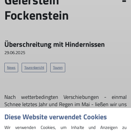
Fockenstein
Überschreitung mit Hindernissen
29.06.2025
News
Tourenbericht
Touren
Nach wetterbedingten Verschiebungen - einmal
Schnee letztes Jahr und Regen im Mai - ließen wir uns
am letzten Juni-Wochenende weder von gleißender
Diese Website verwendet Cookies
Sonne noch von ausgefallenen Zügen aufgrund von
Weichenproblemen aufhalten. Schnell bildeten wir
Wir verwenden Cookies, um Inhalte und Anzeigen zu