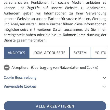
Fahrgemeinschaften nach Holzkirchen und drehten
personalisieren, Funktionen für soziale Medien anbieten zu
die Route spontan um.
können und Zugriffe auf unsere Website zu analysieren.
Außerdem geben wir Informationen zu Ihrer Verwendung
Unser Abenteuer begann in Lenggries, wo wir durch
unserer Website an unsere Partner für soziale Medien, Werbung
den kühlen Wald marschierten, vorbei an einer
und Analysen weiter. Unsere Partner führen diese Informationen
möglicherweise mit weiteren Daten zusammen, die Sie ihnen
Aussichtskanzel mit beeindruckendem Ausblick. Der
bereitgestellt haben oder die sie im Rahmen Ihrer Nutzung der
erste Gipfel war der Geierstein, gefolgt von einer
Dienste gesammelt haben.
kurzen Rast, und dann weiter zum Fockenstein mit
seinem kleinen, aber feinen Gipfelkreuz.
ANALYTICS
JOOMLA TOOL SEITE
SYSTEM
YOUTUBE
Eine wohlverdiente Pause auf der Aueralm bot
Gelegenheit für notwendige Flüssigkeitsversorgung,
Akzeptieren (Übertragung von Nutzerdaten und Cookie)
bevor wir unseren Weg zum Tegernsee fortsetzten. Im
Strandbad Abwinkel genossen wir bei 30°C im
Cookie Beschreibung
Schatten eine erfrischende Abkühlung im See – der
Verwendete Cookies
ideale Abschluss nach 33.458 Schritten, fast 21
Kilometern und 1.100 Höhenmetern.
Durch die malerische Landschaft des Voralpenlandes,
ALLE AKZEPTIEREN